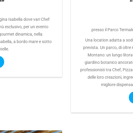
26
2
gina Isabella dove vari Chef
nù esclusivo, per un evento
presso il Parco Termale
ourmet dinamica, nella
Una location adatta a sod
sabella, a bordo mare e sotto
prevista. Un parco, di oltre
telle.
Montano: un lungo litoral
giardino botanico ancorato
professionisti tra Chef, Pizza
delle loro creazioni, ingr
migliore dispens