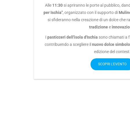
Alle
11:30
si apriranno le porte al pubblico, dand
per Ischia"
, organizzato con il supporto di
Mulin
si sfideranno nella creazione di un dolce che r
tradizione
e
innovazi
I
pasticceri dell'isola d'Ischia
sono chiamati a f
contribuendo a scegliere il
nuovo dolce simbolo 
edizione del contest
SCOPRI L'EVENTO