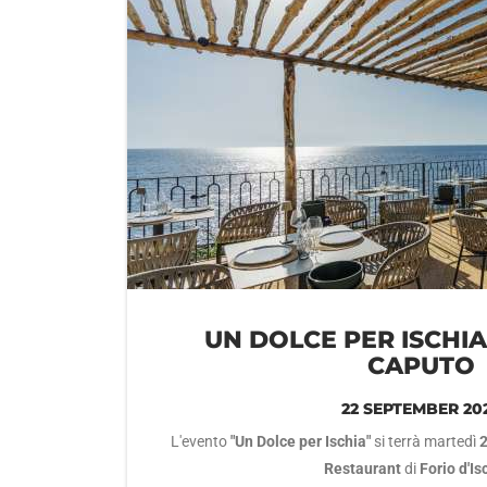
UN DOLCE PER ISCHI
CAPUTO
22 SEPTEMBER 20
L'evento
"Un Dolce per Ischia"
si terrà martedì
Restaurant
di
Forio d'Is