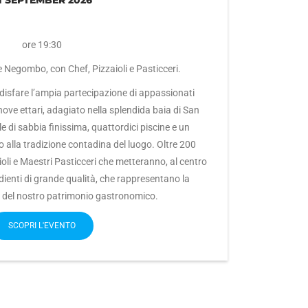
1 SEPTEMBER 2026
ore 19:30
 Negombo, con Chef, Pizzaioli e Pasticceri.
disfare l’ampia partecipazione di appassionati
 nove ettari, adagiato nella splendida baia di San
e di sabbia finissima, quattordici piscine e un
 alla tradizione contadina del luogo. Oltre 200
ioli e Maestri Pasticceri che metteranno, al centro
edienti di grande qualità, che rappresentano la
a del nostro patrimonio gastronomico.
SCOPRI L'EVENTO