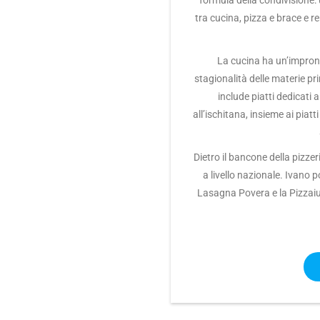
formula della condivisione:
tra cucina, pizza e brace e r
La cucina ha un’impront
stagionalità delle materie pr
include piatti dedicati al
all’ischitana, insieme ai piat
Dietro il bancone della pizzer
a livello nazionale. Ivano p
Lasagna Povera e la Pizzaiuol