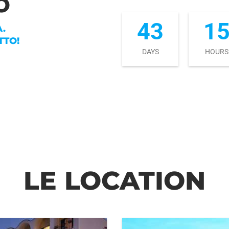
O
43
1
A.
TTO!
DAYS
HOURS
LE LOCATION