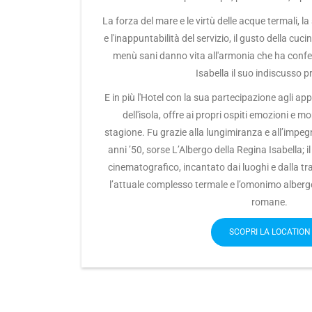
La forza del mare e le virtù delle acque termali, la 
e l'inappuntabilità del servizio, il gusto della cuc
menù sani danno vita all'armonia che ha conferi
Isabella il suo indiscusso pr
E in più l'Hotel con la sua partecipazione agli app
dell'isola, offre ai propri ospiti emozioni e m
stagione. Fu grazie alla lungimiranza e all’impegn
anni ’50, sorse L’Albergo della Regina Isabella; i
cinematografico, incantato dai luoghi e dalla tra
l’attuale complesso termale e l’omonimo albergo
romane.
SCOPRI LA LOCATION