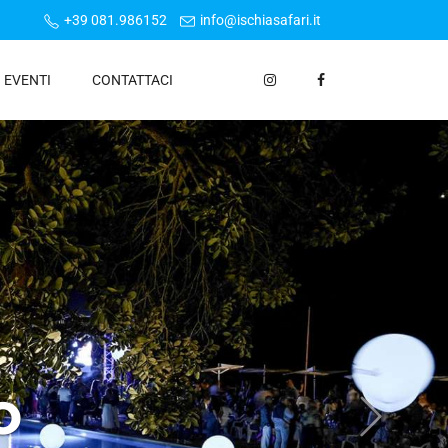
+39 081.986152
info@ischiasafari.it
I EVENTI
CONTATTACI
O
6