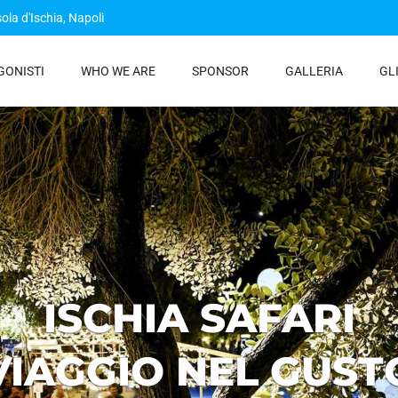
sola d'Ischia, Napoli
GONISTI
WHO WE ARE
SPONSOR
GALLERIA
GL
FESTA AL NEGOMB
21 SETTEMBRE 202