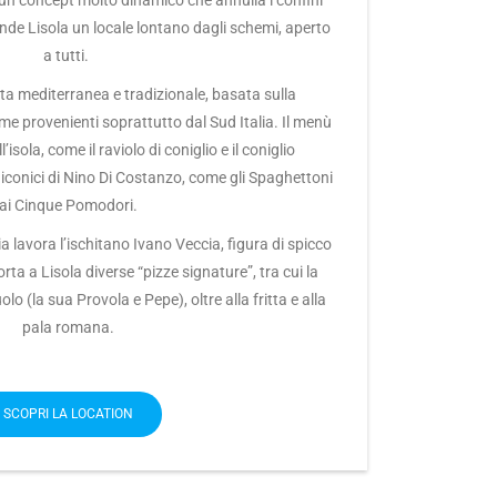
 un concept molto dinamico che annulla i confini
ende Lisola un locale lontano dagli schemi, aperto
a tutti.
a mediterranea e tradizionale, basata sulla
ime provenienti soprattutto dal Sud Italia. Il menù
l’isola, come il raviolo di coniglio e il coniglio
ti iconici di Nino Di Costanzo, come gli Spaghettoni
ai Cinque Pomodori.
ia lavora l’ischitano Ivano Veccia, figura di spicco
orta a Lisola diverse “pizze signature”, tra cui la
o (la sua Provola e Pepe), oltre alla fritta e alla
pala romana.
SCOPRI LA LOCATION