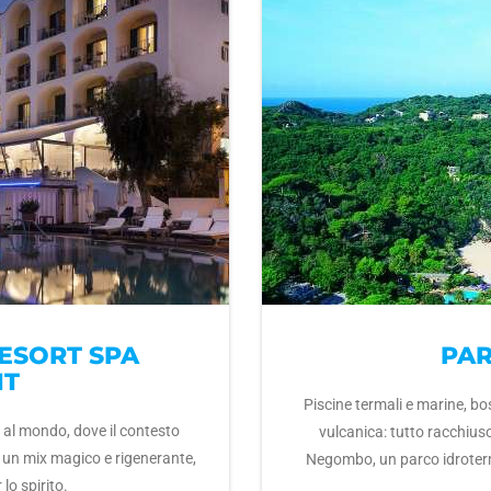
RESORT SPA
PA
NT
Piscine termali e marine, bos
a al mondo, dove il contesto
vulcanica: tutto racchiuso
in un mix magico e rigenerante,
Negombo, un parco idroterm
 lo spirito.