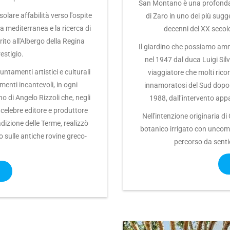
San Montano è una profonda b
solare affabilità verso l'ospite
di Zaro in uno dei più sugge
ina mediterranea e la ricerca di
decenni del XX secolo
to all'Albergo della Regina
Il giardino che possiamo ammir
estigio.
nel 1947 dal duca Luigi Si
untamenti artistici e culturali
viaggiatore che molti rico
omenti incantevoli, in ogni
innamoratosi del Sud dopo i
o di Angelo Rizzoli che, negli
1988, dall’intervento ap
l celebre editore e produttore
Nell'intenzione originaria di
dizione delle Terme, realizzò
botanico irrigato con uncom
 sulle antiche rovine greco-
percorso da sentie