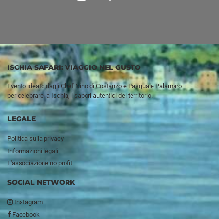
ISCHIA SAFARI: VIAGGIO NEL GUSTO
Evento ideato dagli Chef
Nino di Costanzo
e
Pasquale Palamaro
per celebrare, a Ischia, i sapori autentici del territorio.
LEGALE
Politica sulla privacy
Informazioni legali
L'associazione no profit
SOCIAL NETWORK
Instagram
Facebook